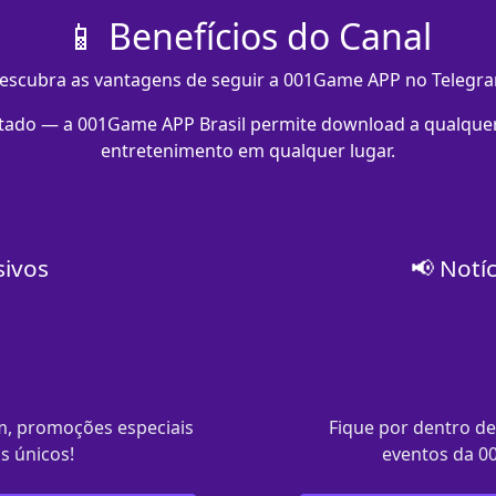
📱 Benefícios do Canal
escubra as vantagens de seguir a 001Game APP no Telegr
tado — a 001Game APP Brasil permite download a qualquer
entretenimento em qualquer lugar.
sivos
📢 Notí
m, promoções especiais
Fique por dentro d
s únicos!
eventos da 0