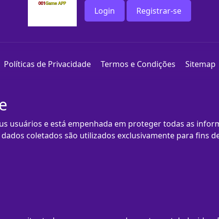
Login
Registrar-se
Políticas de Privacidade
Termos e Condições
Sitemap
de
eus usuários e está empenhada em proteger todas as infor
dados coletados são utilizados exclusivamente para fins d