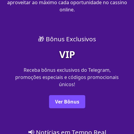
aproveitar ao máximo cada oportunidade no cassino
online.
🎁 Bônus Exclusivos
VIP
Receba bônus exclusivos do Telegram,
promoções especiais e códigos promocionais
únicos!
Ver Bônus
📢 Notícias em Tempo Real