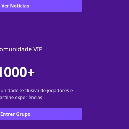
Ver Notícias
Comunidade VIP
1000+
unidade exclusiva de jogadores e
rtilhe experiências!
Entrar Grupo