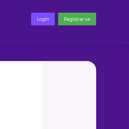
Login
Registrar-se