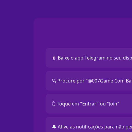
📱 Baixe o app Telegram no seu disp
🔍 Procure por "@007Game Com Baix
👆 Toque em "Entrar" ou "Join"
🔔 Ative as notificações para não p