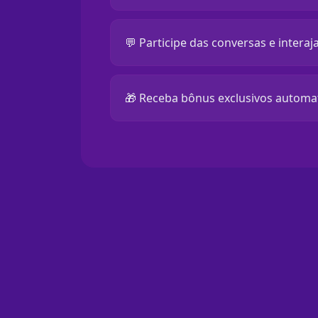
💬 Participe das conversas e interaj
🎁 Receba bônus exclusivos autom