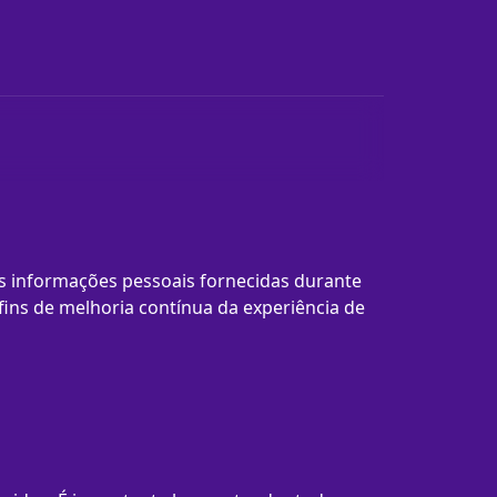
s informações pessoais fornecidas durante
fins de melhoria contínua da experiência de