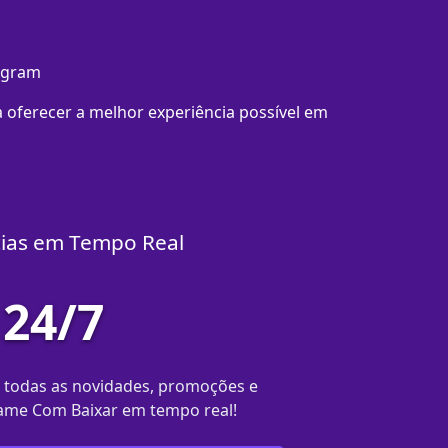
egram
 oferecer a melhor experiência possível em
cias em Tempo Real
24/7
e todas as novidades, promoções e
ame Com Baixar em tempo real!