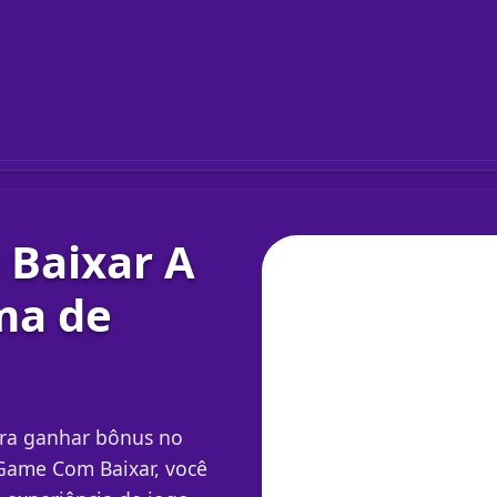
Baixar A
ma de
ra ganhar bônus no
Game Com Baixar, você