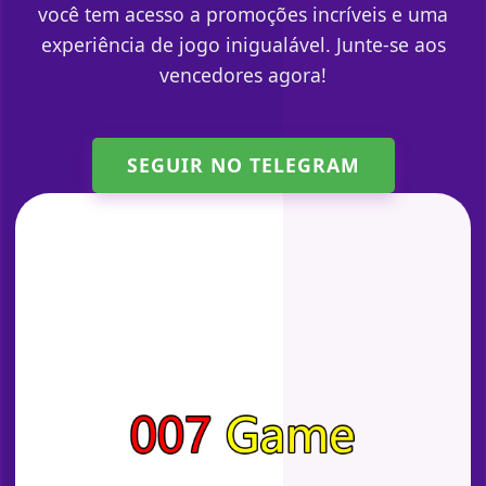
você tem acesso a promoções incríveis e uma
experiência de jogo inigualável. Junte-se aos
vencedores agora!
SEGUIR NO TELEGRAM