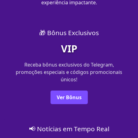
experiência impactante.
🎁 Bônus Exclusivos
VIP
Receba bônus exclusivos do Telegram,
promoções especiais e códigos promocionais
únicos!
Ver Bônus
📢 Notícias em Tempo Real