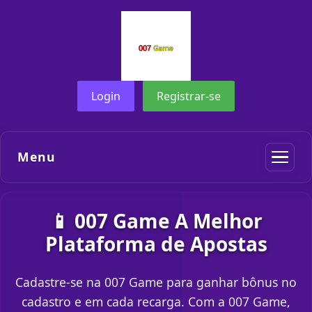
Login
Registrar-se
Menu
📱 007 Game A Melhor
Plataforma de Apostas
Cadastre-se na 007 Game para ganhar bônus no
cadastro e em cada recarga. Com a 007 Game,