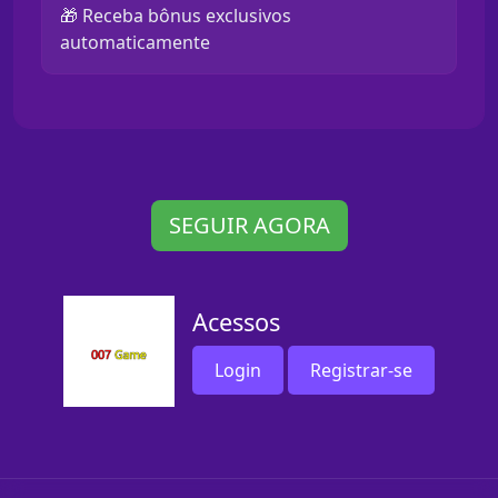
🎁 Receba bônus exclusivos
automaticamente
SEGUIR AGORA
Acessos
Login
Registrar-se