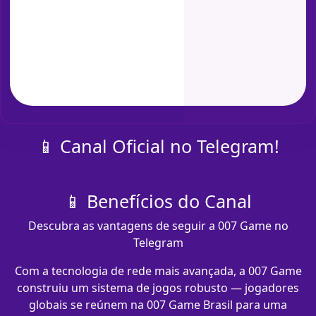
📱 Canal Oficial no Telegram!
📱 Benefícios do Canal
Descubra as vantagens de seguir a 007 Game no
Telegram
Com a tecnologia de rede mais avançada, a 007 Game
construiu um sistema de jogos robusto — jogadores
globais se reúnem na 007 Game Brasil para uma