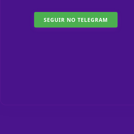
SEGUIR NO TELEGRAM