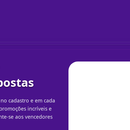
postas
 no cadastro e em cada
promoções incríveis e
unte-se aos vencedores