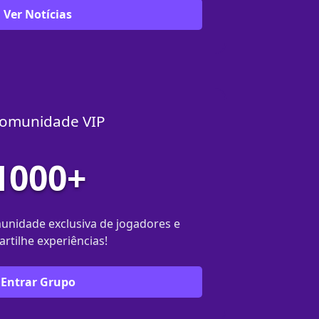
Ver Notícias
Comunidade VIP
1000+
unidade exclusiva de jogadores e
rtilhe experiências!
Entrar Grupo