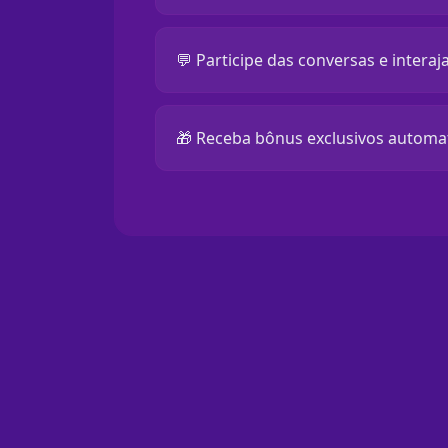
💬 Participe das conversas e interaj
🎁 Receba bônus exclusivos autom