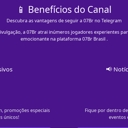
📱 Benefícios do Canal
Descubra as vantagens de seguir a 07Br no Telegram
ivulgação, a 07Br atrai inúmeros jogadores experientes pa
emocionante na plataforma 07Br Brasil .
sivos
📢 Notí
m, promoções especiais
Fique por dentro d
s únicos!
eventos 