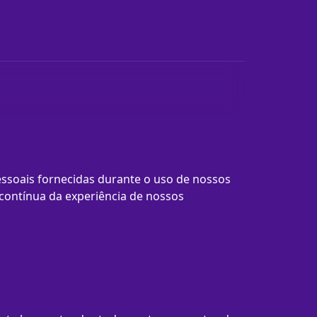
essoais fornecidas durante o uso de nossos
 contínua da experiência de nossos