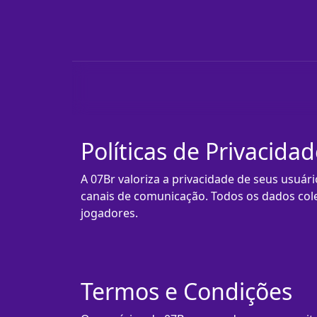
Políticas de Privacida
A 07Br valoriza a privacidade de seus usuá
canais de comunicação. Todos os dados cole
jogadores.
Termos e Condições