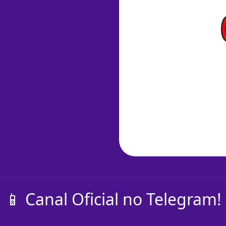
📱 Canal Oficial no Telegram!