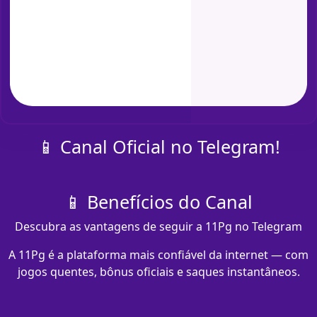
📱 Canal Oficial no Telegram!
📱 Benefícios do Canal
Descubra as vantagens de seguir a 11Pg no Telegram
A 11Pg é a plataforma mais confiável da internet — com
jogos quentes, bônus oficiais e saques instantâneos.