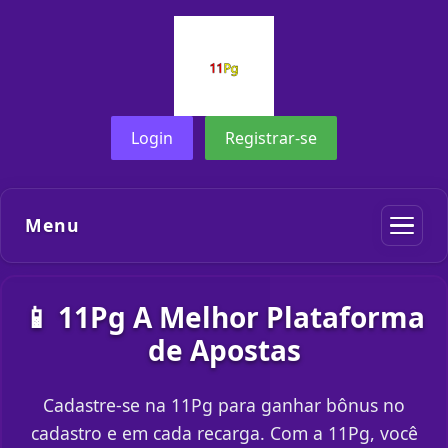
Login
Registrar-se
Menu
📱 11Pg A Melhor Plataforma
de Apostas
Cadastre-se na 11Pg para ganhar bônus no
cadastro e em cada recarga. Com a 11Pg, você