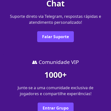
Chat
Suporte direto via Telegram, respostas rápidas e
atendimento personalizado!
Falar Suporte
👥 Comunidade VIP
1000+
Junte-se a uma comunidade exclusiva de
jogadores e compartilhe experiências!
Entrar Grupo