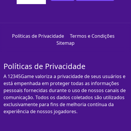
Políticas de Privacidade
Termos e Condições
Sitemap
Políticas de Privacidade
A 12345Game valoriza a privacidade de seus usuários e
está empenhada em proteger todas as informações
pessoais fornecidas durante o uso de nossos canais de
comunicação. Todos os dados coletados são utilizados
exclusivamente para fins de melhoria contínua da
experiência de nossos jogadores.