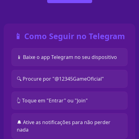
📱 Como Seguir no Telegram
📱 Baixe o app Telegram no seu dispositivo
🔍 Procure por "@12345GameOficial"
👆 Toque em "Entrar" ou "Join"
🔔 Ative as notificações para não perder
nada