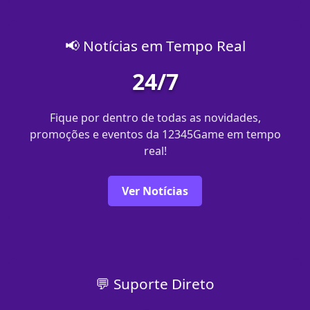
📢 Notícias em Tempo Real
24/7
Fique por dentro de todas as novidades,
promoções e eventos da 12345Game em tempo
real!
Ver Notícias
💬 Suporte Direto