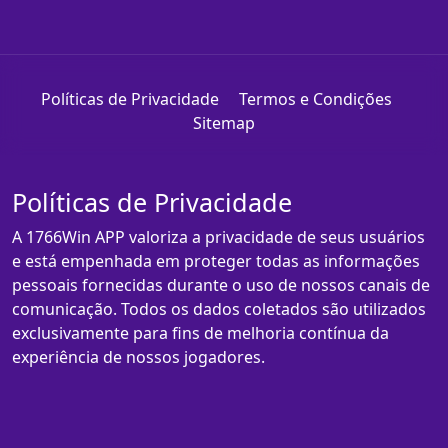
Políticas de Privacidade
Termos e Condições
Sitemap
Políticas de Privacidade
A 1766Win APP valoriza a privacidade de seus usuários
e está empenhada em proteger todas as informações
pessoais fornecidas durante o uso de nossos canais de
comunicação. Todos os dados coletados são utilizados
exclusivamente para fins de melhoria contínua da
experiência de nossos jogadores.