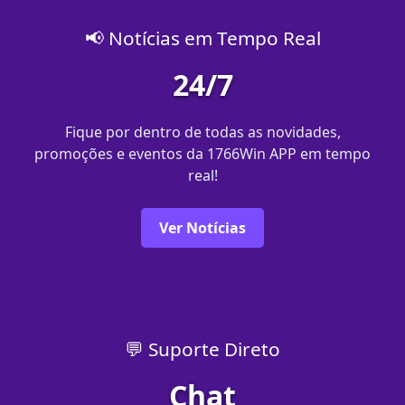
📢 Notícias em Tempo Real
24/7
Fique por dentro de todas as novidades,
promoções e eventos da 1766Win APP em tempo
real!
Ver Notícias
💬 Suporte Direto
Chat