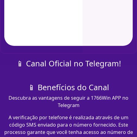
📱 Canal Oficial no Telegram!
📱 Benefícios do Canal
Descubra as vantagens de seguir a 1766Win APP no
Telegram
A verificação por telefone é realizada através de um
código SMS enviado para o número fornecido. Este
processo garante que você tenha acesso ao número de