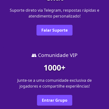
Suporte direto via Telegram, respostas rápidas e
atendimento personalizado!
Falar Suporte
👥 Comunidade VIP
1000+
Junte-se a uma comunidade exclusiva de
jogadores e compartilhe experiências!
Entrar Grupo