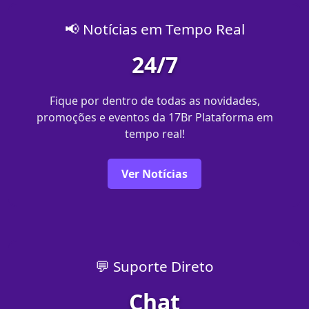
📢 Notícias em Tempo Real
24/7
Fique por dentro de todas as novidades,
promoções e eventos da 17Br Plataforma em
tempo real!
Ver Notícias
💬 Suporte Direto
Chat