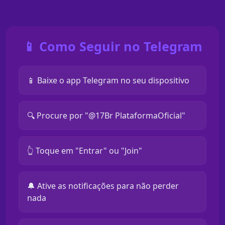
📱 Como Seguir no Telegram
📱 Baixe o app Telegram no seu dispositivo
🔍 Procure por "@17Br PlataformaOficial"
👆 Toque em "Entrar" ou "Join"
🔔 Ative as notificações para não perder
nada