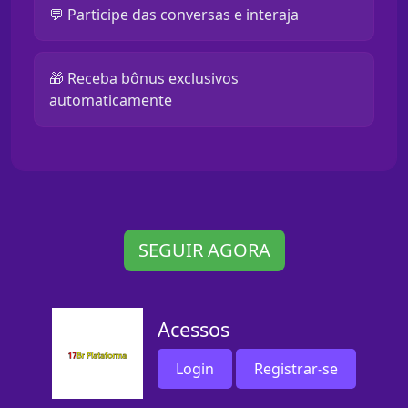
💬 Participe das conversas e interaja
🎁 Receba bônus exclusivos
automaticamente
SEGUIR AGORA
Acessos
Login
Registrar-se