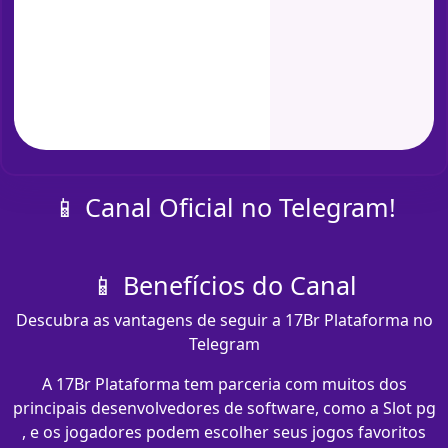
📱 Canal Oficial no Telegram!
📱 Benefícios do Canal
Descubra as vantagens de seguir a 17Br Plataforma no
Telegram
A 17Br Plataforma tem parceria com muitos dos
principais desenvolvedores de software, como a Slot pg
, e os jogadores podem escolher seus jogos favoritos