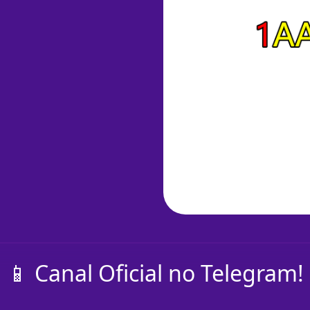
📱 Canal Oficial no Telegram!