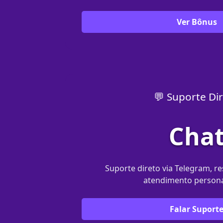
Ver Bônus
💬 Suporte Di
Cha
Suporte direto via Telegram, r
atendimento persona
Falar Suport