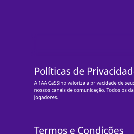
Políticas de Privacida
A 1AA CaSSino valoriza a privacidade de se
nossos canais de comunicação. Todos os dad
jogadores.
Termos e Condições