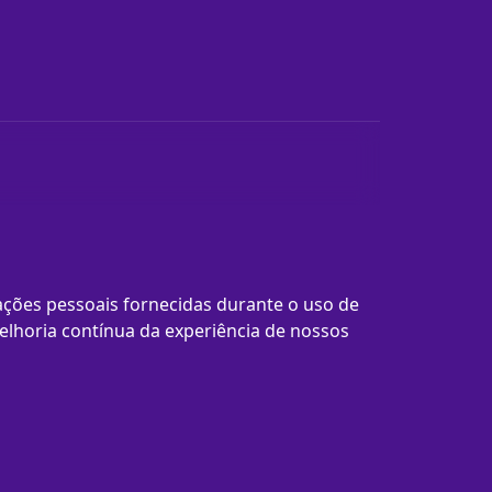
ações pessoais fornecidas durante o uso de
elhoria contínua da experiência de nossos