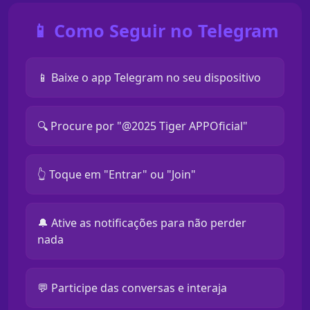
📱 Como Seguir no Telegram
📱 Baixe o app Telegram no seu dispositivo
🔍 Procure por "@2025 Tiger APPOficial"
👆 Toque em "Entrar" ou "Join"
🔔 Ative as notificações para não perder
nada
💬 Participe das conversas e interaja