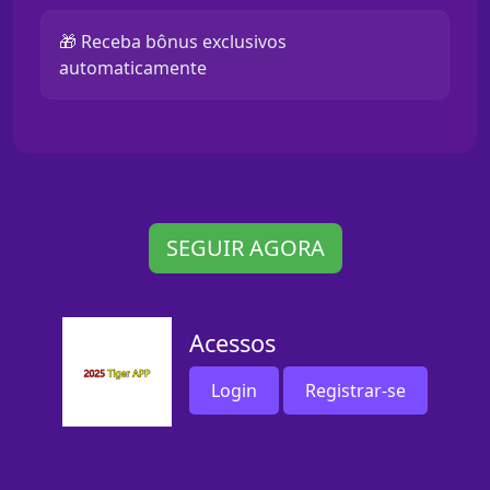
🎁 Receba bônus exclusivos
automaticamente
SEGUIR AGORA
Acessos
Login
Registrar-se