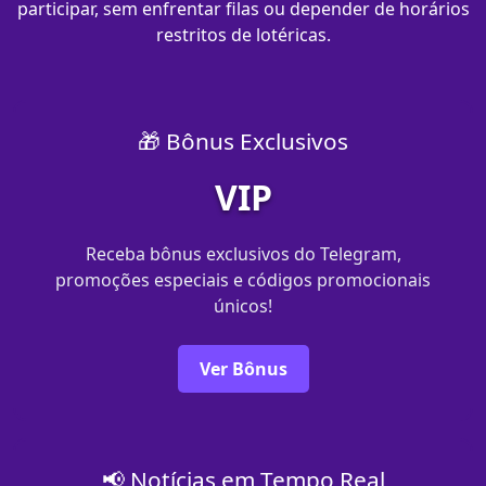
participar, sem enfrentar filas ou depender de horários
restritos de lotéricas.
🎁 Bônus Exclusivos
VIP
Receba bônus exclusivos do Telegram,
promoções especiais e códigos promocionais
únicos!
Ver Bônus
📢 Notícias em Tempo Real