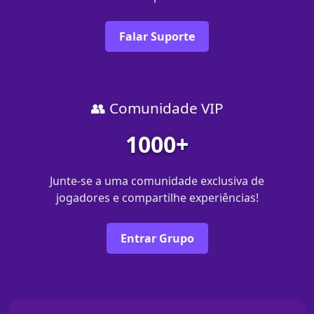
Falar Suporte
👥 Comunidade VIP
1000+
Junte-se a uma comunidade exclusiva de
jogadores e compartilhe experiências!
Entrar Grupo