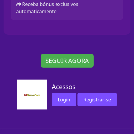
🎁 Receba bônus exclusivos
automaticamente
SEGUIR AGORA
Acessos
Login
Registrar-se