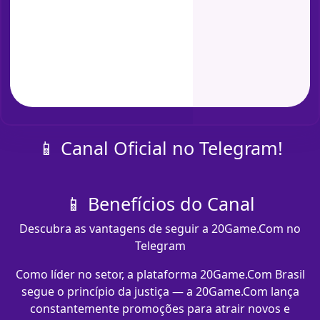
📱 Canal Oficial no Telegram!
📱 Benefícios do Canal
Descubra as vantagens de seguir a 20Game.Com no
Telegram
Como líder no setor, a plataforma 20Game.Com Brasil
segue o princípio da justiça — a 20Game.Com lança
constantemente promoções para atrair novos e