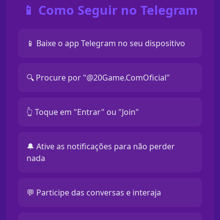
📱 Como Seguir no Telegram
📱 Baixe o app Telegram no seu dispositivo
🔍 Procure por "@20Game.ComOficial"
👆 Toque em "Entrar" ou "Join"
🔔 Ative as notificações para não perder
nada
💬 Participe das conversas e interaja