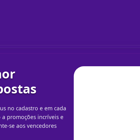
hor
postas
us no cadastro e em cada
 a promoções incríveis e
unte-se aos vencedores