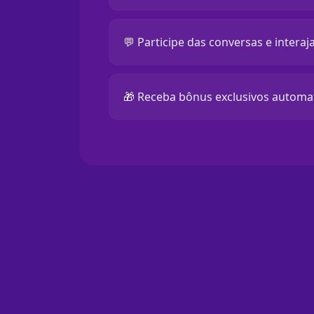
💬 Participe das conversas e interaj
🎁 Receba bônus exclusivos autom