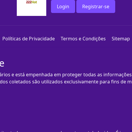
Login
Registrar-se
Políticas de Privacidade
Termos e Condições
Sitemap
de
uários e está empenhada em proteger todas as informações
os coletados são utilizados exclusivamente para fins de m