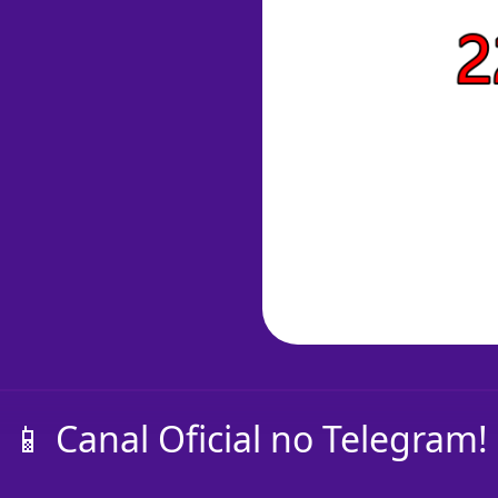
📱 Canal Oficial no Telegram!