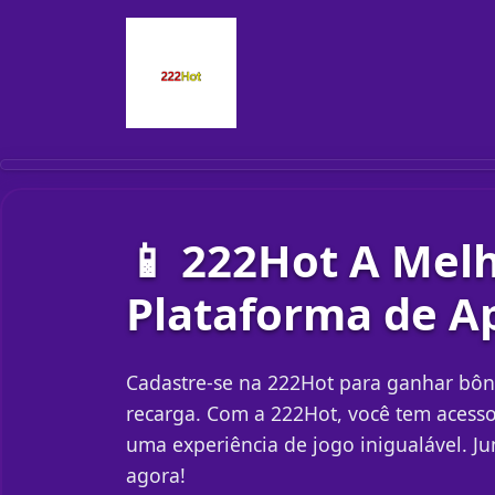
📱 222Hot A Mel
Plataforma de A
Cadastre-se na 222Hot para ganhar bôn
recarga. Com a 222Hot, você tem acesso
uma experiência de jogo inigualável. J
agora!