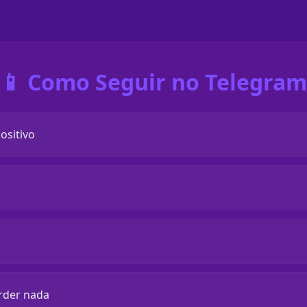
📱 Como Seguir no Telegram
ositivo
erder nada