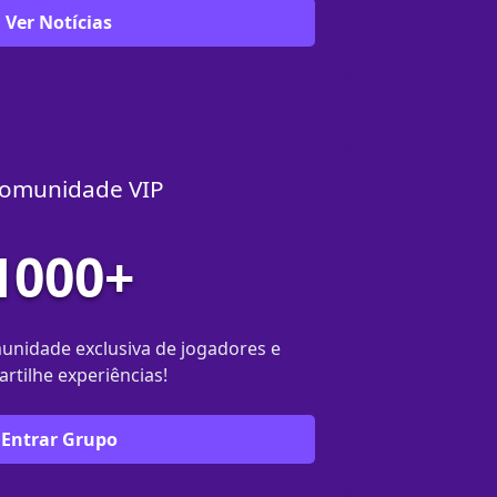
Ver Notícias
Comunidade VIP
1000+
unidade exclusiva de jogadores e
rtilhe experiências!
Entrar Grupo