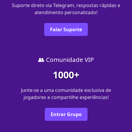
Suporte direto via Telegram, respostas rápidas e
atendimento personalizado!
Falar Suporte
👥 Comunidade VIP
1000+
Junte-se a uma comunidade exclusiva de
jogadores e compartilhe experiências!
Entrar Grupo