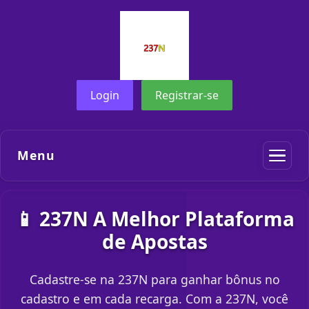
Login
Registrar-se
Menu
📱 237N A Melhor Plataforma
de Apostas
Cadastre-se na 237N para ganhar bônus no
cadastro e em cada recarga. Com a 237N, você