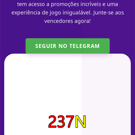
tem acesso a promoções incríveis e uma
experiência de jogo inigualável. Junte-se aos
vencedores agora!
SEGUIR NO TELEGRAM