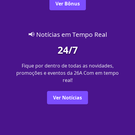
Ver Bônus
📢 Notícias em Tempo Real
24/7
Fique por dentro de todas as novidades,
promoções e eventos da 26A Com em tempo
real!
Ver Notícias