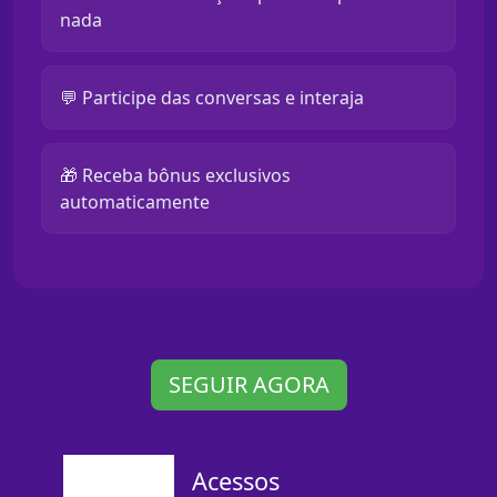
nada
💬 Participe das conversas e interaja
🎁 Receba bônus exclusivos
automaticamente
SEGUIR AGORA
Acessos