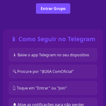
Entrar Grupo
📱 Como Seguir no Telegram
📱 Baixe o app Telegram no seu dispositivo
🔍 Procure por "@26A ComOficial"
👆 Toque em "Entrar" ou "Join"
🔔 Ative as notificações para não perder