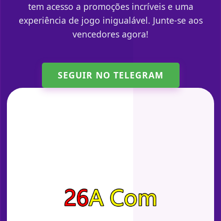
tem acesso a promoções incríveis e uma
experiência de jogo inigualável. Junte-se aos
vencedores agora!
SEGUIR NO TELEGRAM