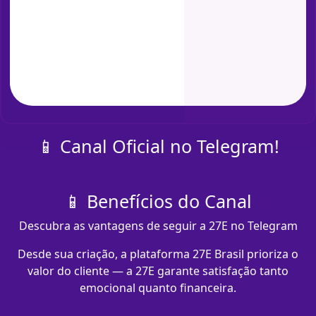
📱 Canal Oficial no Telegram!
📱 Benefícios do Canal
Descubra as vantagens de seguir a 27E no Telegram
Desde sua criação, a plataforma 27E Brasil prioriza o
valor do cliente — a 27E garante satisfação tanto
emocional quanto financeira.