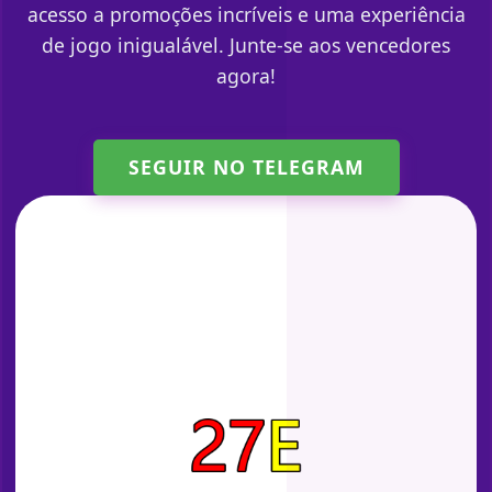
acesso a promoções incríveis e uma experiência
de jogo inigualável. Junte-se aos vencedores
agora!
SEGUIR NO TELEGRAM