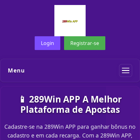
Login
Registrar-se
Menu
📱 289Win APP A Melhor
Plataforma de Apostas
Cadastre-se na 289Win APP para ganhar bônus no
cadastro e em cada recarga. Com a 289Win APP,