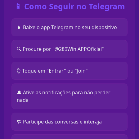
📱 Como Seguir no Telegram
📱 Baixe o app Telegram no seu dispositivo
🔍 Procure por "@289Win APPOficial"
👆 Toque em "Entrar" ou "Join"
🔔 Ative as notificações para não perder
nada
💬 Participe das conversas e interaja