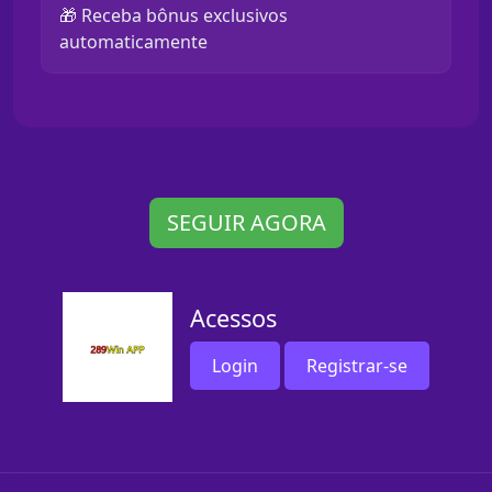
🎁 Receba bônus exclusivos
automaticamente
SEGUIR AGORA
Acessos
Login
Registrar-se