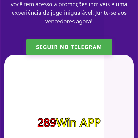
você tem acesso a promoções incríveis e uma
experiência de jogo inigualável. Junte-se aos
vencedores agora!
SEGUIR NO TELEGRAM