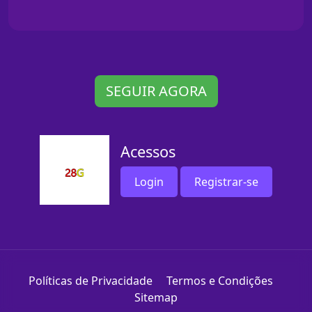
SEGUIR AGORA
Acessos
Login
Registrar-se
Políticas de Privacidade
Termos e Condições
Sitemap