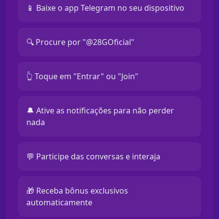
📱 Baixe o app Telegram no seu dispositivo
🔍 Procure por "@28GOficial"
👆 Toque em "Entrar" ou "Join"
🔔 Ative as notificações para não perder
nada
💬 Participe das conversas e interaja
🎁 Receba bônus exclusivos
automaticamente