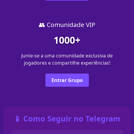
👥 Comunidade VIP
1000+
Junte-se a uma comunidade exclusiva de
jogadores e compartilhe experiências!
Entrar Grupo
📱 Como Seguir no Telegram