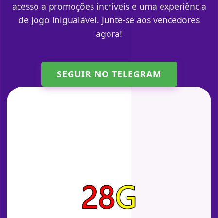
acesso a promoções incríveis e uma experiência
de jogo inigualável. Junte-se aos vencedores
agora!
SEGUIR NO TELEGRAM