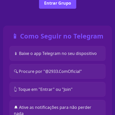
Entrar Grupo
📱 Como Seguir no Telegram
📱 Baixe o app Telegram no seu dispositivo
🔍 Procure por "@2933.ComOficial"
👆 Toque em "Entrar" ou "Join"
🔔 Ative as notificações para não perder
nada