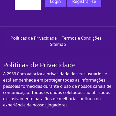
Login
Registrar-se
Políticas de Privacidade
Termos e Condições
Sitemap
Políticas de Privacidade
A 2933.Com valoriza a privacidade de seus usuários e
está empenhada em proteger todas as informações
pessoais fornecidas durante o uso de nossos canais de
comunicação. Todos os dados coletados são utilizados
exclusivamente para fins de melhoria contínua da
experiência de nossos jogadores.