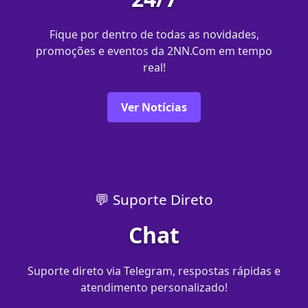
Fique por dentro de todas as novidades,
promoções e eventos da 2NN.Com em tempo
real!
Ver Notícias
💬 Suporte Direto
Chat
Suporte direto via Telegram, respostas rápidas e
atendimento personalizado!