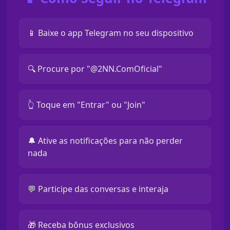
📱 Baixe o app Telegram no seu dispositivo
🔍 Procure por "@2NN.ComOficial"
👆 Toque em "Entrar" ou "Join"
🔔 Ative as notificações para não perder
nada
💬 Participe das conversas e interaja
🎁 Receba bônus exclusivos