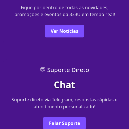
Fique por dentro de todas as novidades,
promoções e eventos da 333U em tempo real!
Ver Notícias
💬 Suporte Direto
Chat
Suporte direto via Telegram, respostas rápidas e
atendimento personalizado!
Falar Suporte