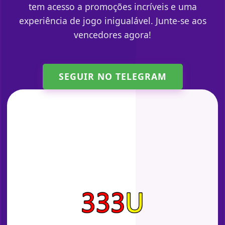
tem acesso a promoções incríveis e uma
experiência de jogo inigualável. Junte-se aos
vencedores agora!
SEGUIR NO TELEGRAM