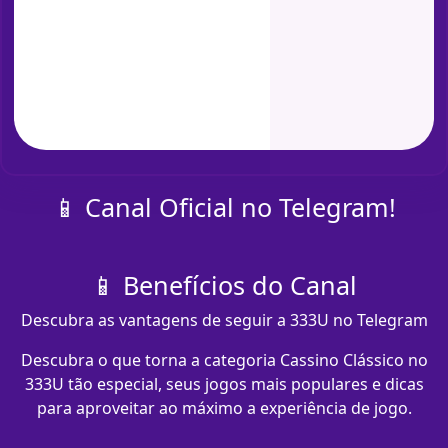
📱 Canal Oficial no Telegram!
📱 Benefícios do Canal
Descubra as vantagens de seguir a 333U no Telegram
Descubra o que torna a categoria Cassino Clássico no
333U tão especial, seus jogos mais populares e dicas
para aproveitar ao máximo a experiência de jogo.