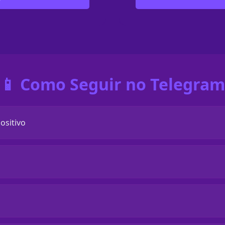
📱 Como Seguir no Telegram
ositivo