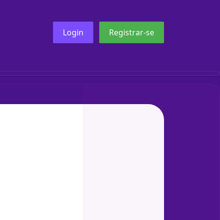
Login
Registrar-se