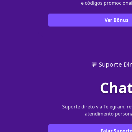
e códigos promocionai
Ver Bônus
💬 Suporte Di
Cha
Suporte direto via Telegram, r
atendimento persona
Falar Suport