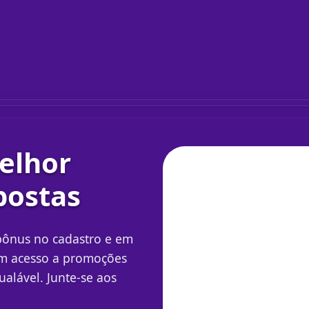
elhor
postas
bônus no cadastro e em
em acesso a promoções
ualável. Junte-se aos