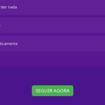
erder nada
a
aticamente
SEGUIR AGORA