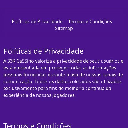
Políticas de Privacidade
Termos e Condições
Sitemap
Políticas de Privacidade
A 33R CaSSino valoriza a privacidade de seus usuários e
está empenhada em proteger todas as informações
pessoais fornecidas durante o uso de nossos canais de
comunicação. Todos os dados coletados são utilizados
exclusivamente para fins de melhoria contínua da
experiência de nossos jogadores.
Termos e Condições