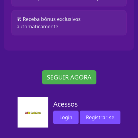
🎁 Receba bônus exclusivos
automaticamente
SEGUIR AGORA
Acessos
Login
Registrar-se