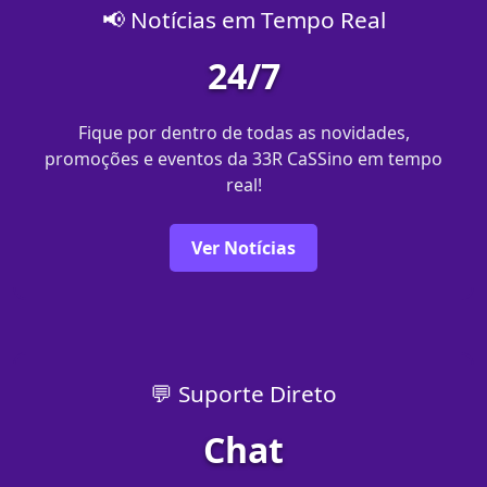
📢 Notícias em Tempo Real
24/7
Fique por dentro de todas as novidades,
promoções e eventos da 33R CaSSino em tempo
real!
Ver Notícias
💬 Suporte Direto
Chat