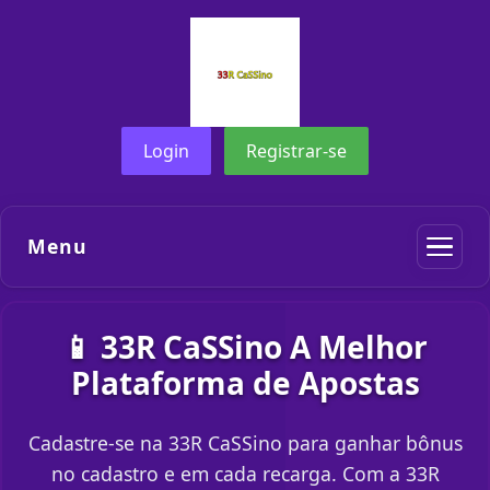
Login
Registrar-se
Menu
📱 33R CaSSino A Melhor
Plataforma de Apostas
Cadastre-se na 33R CaSSino para ganhar bônus
no cadastro e em cada recarga. Com a 33R