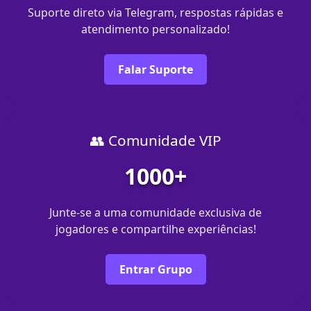
Suporte direto via Telegram, respostas rápidas e
atendimento personalizado!
Falar Suporte
👥 Comunidade VIP
1000+
Junte-se a uma comunidade exclusiva de
jogadores e compartilhe experiências!
Entrar Grupo