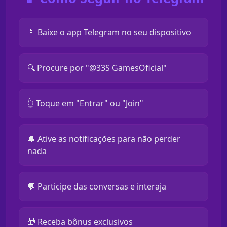
📱 Baixe o app Telegram no seu dispositivo
🔍 Procure por "@33S GamesOficial"
👆 Toque em "Entrar" ou "Join"
🔔 Ative as notificações para não perder
nada
💬 Participe das conversas e interaja
🎁 Receba bônus exclusivos