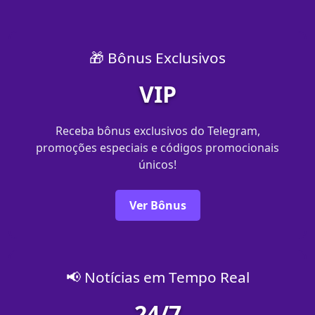
🎁 Bônus Exclusivos
VIP
Receba bônus exclusivos do Telegram,
promoções especiais e códigos promocionais
únicos!
Ver Bônus
📢 Notícias em Tempo Real
24/7