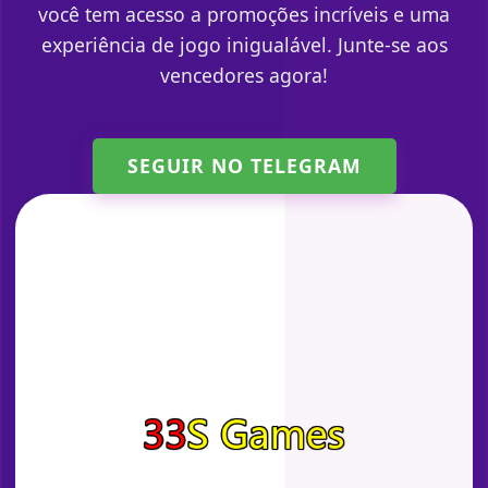
você tem acesso a promoções incríveis e uma
experiência de jogo inigualável. Junte-se aos
vencedores agora!
SEGUIR NO TELEGRAM