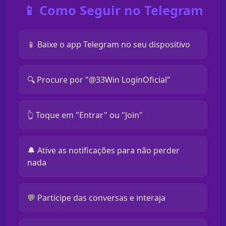
📱 Como Seguir no Telegram
📱 Baixe o app Telegram no seu dispositivo
🔍 Procure por "@33Win LoginOficial"
👆 Toque em "Entrar" ou "Join"
🔔 Ative as notificações para não perder
nada
💬 Participe das conversas e interaja