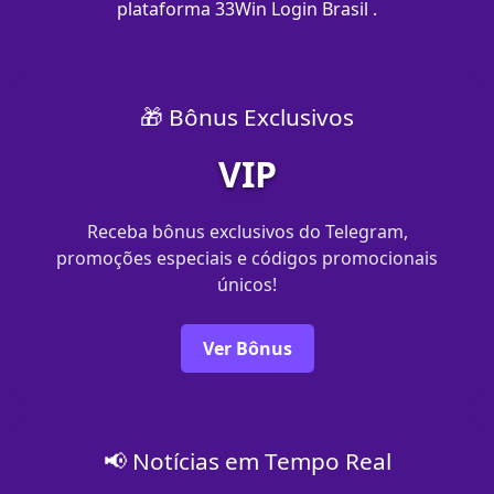
plataforma 33Win Login Brasil .
🎁 Bônus Exclusivos
VIP
Receba bônus exclusivos do Telegram,
promoções especiais e códigos promocionais
únicos!
Ver Bônus
📢 Notícias em Tempo Real