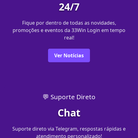
24/7
Fique por dentro de todas as novidades,
promoções e eventos da 33Win Login em tempo
real!
Ver Notícias
💬 Suporte Direto
Chat
Suporte direto via Telegram, respostas rápidas e
atendimento personalizado!