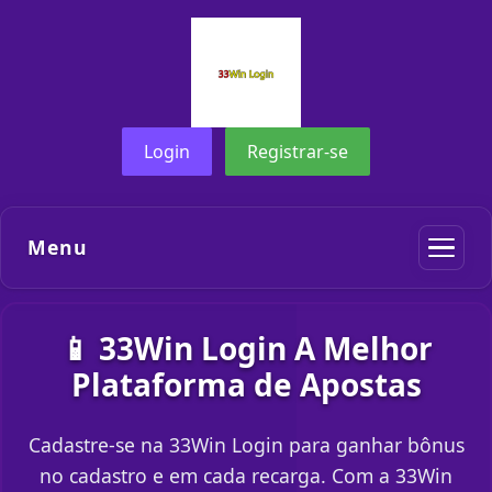
Login
Registrar-se
Menu
📱 33Win Login A Melhor
Plataforma de Apostas
Cadastre-se na 33Win Login para ganhar bônus
no cadastro e em cada recarga. Com a 33Win