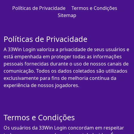
Políticas de Privacidade
Termos e Condições
Sitemap
Políticas de Privacidade
A 33Win Login valoriza a privacidade de seus usuários e
está empenhada em proteger todas as informações
pessoais fornecidas durante o uso de nossos canais de
comunicação. Todos os dados coletados são utilizados
exclusivamente para fins de melhoria contínua da
experiência de nossos jogadores.
Termos e Condições
Os usuários da 33Win Login concordam em respeitar