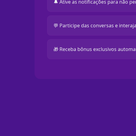
🔔 Ative as notificações para não p
💬 Participe das conversas e interaj
🎁 Receba bônus exclusivos autom