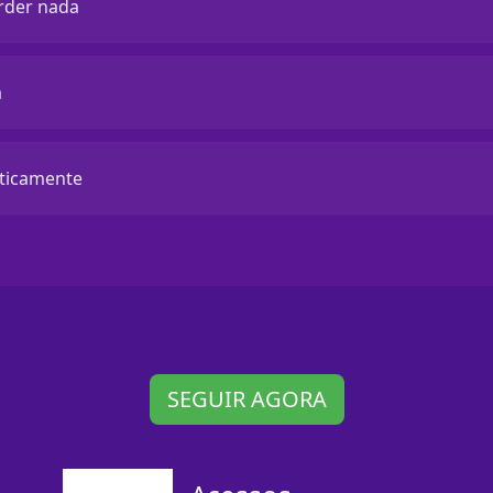
erder nada
a
aticamente
SEGUIR AGORA