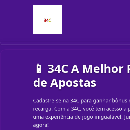
📱 34C A Melhor
de Apostas
Cadastre-se na 34C para ganhar bônus 
recarga. Com a 34C, você tem acesso a 
uma experiência de jogo inigualável. J
agora!