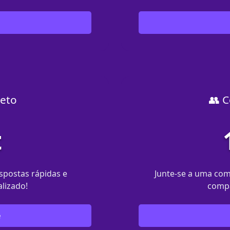
reto
👥 
t
espostas rápidas e
Junte-se a uma com
lizado!
compa
e