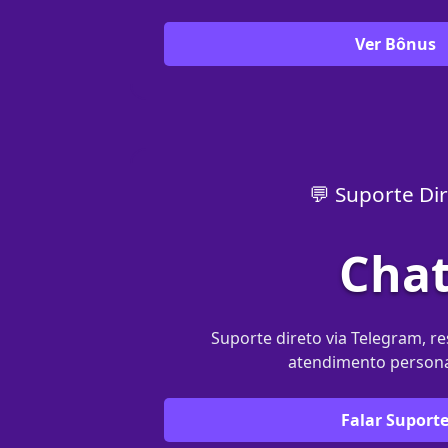
Ver Bônus
💬 Suporte Di
Cha
Suporte direto via Telegram, r
atendimento persona
Falar Suport