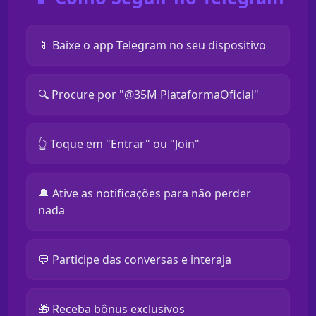
📱 Baixe o app Telegram no seu dispositivo
🔍 Procure por "@35M PlataformaOficial"
👆 Toque em "Entrar" ou "Join"
🔔 Ative as notificações para não perder
nada
💬 Participe das conversas e interaja
🎁 Receba bônus exclusivos