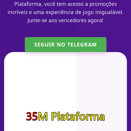
Plataforma, você tem acesso a promoções
incríveis e uma experiência de jogo inigualável.
Junte-se aos vencedores agora!
SEGUIR NO TELEGRAM