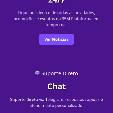
Fique por dentro de todas as novidades,
promoções e eventos da 35M Plataforma em
tempo real!
Ver Notícias
💬 Suporte Direto
Chat
Suporte direto via Telegram, respostas rápidas e
atendimento personalizado!