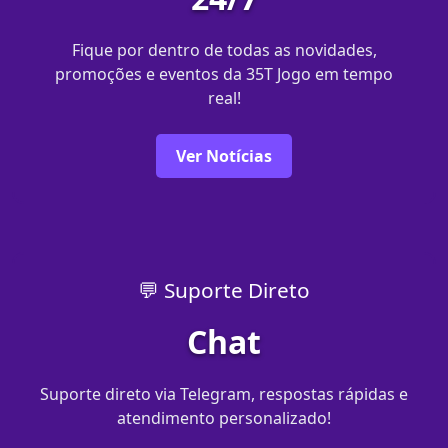
Fique por dentro de todas as novidades,
promoções e eventos da 35T Jogo em tempo
real!
Ver Notícias
💬 Suporte Direto
Chat
Suporte direto via Telegram, respostas rápidas e
atendimento personalizado!