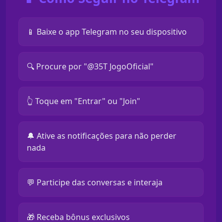
📱 Baixe o app Telegram no seu dispositivo
🔍 Procure por "@35T JogoOficial"
👆 Toque em "Entrar" ou "Join"
🔔 Ative as notificações para não perder
nada
💬 Participe das conversas e interaja
🎁 Receba bônus exclusivos