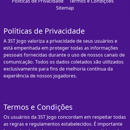
Políticas de Privacidade
Termos e Condições
Sitemap
Políticas de Privacidade
A 35T Jogo valoriza a privacidade de seus usuários e
está empenhada em proteger todas as informações
pessoais fornecidas durante o uso de nossos canais de
comunicação. Todos os dados coletados são utilizados
exclusivamente para fins de melhoria contínua da
experiência de nossos jogadores.
Termos e Condições
Os usuários da 35T Jogo concordam em respeitar todas
as regras e regulamentos estabelecidos. É importante