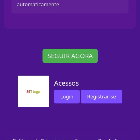
automaticamente
SEGUIR AGORA
Acessos
Login
Registrar-se