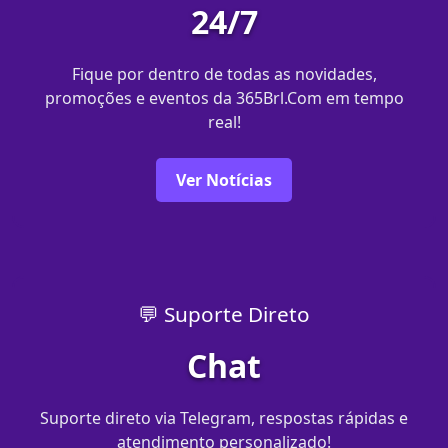
24/7
Fique por dentro de todas as novidades,
promoções e eventos da 365Brl.Com em tempo
real!
Ver Notícias
💬 Suporte Direto
Chat
Suporte direto via Telegram, respostas rápidas e
atendimento personalizado!