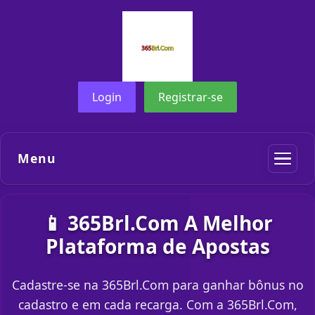
Login
Registrar-se
Menu
📱 365Brl.Com A Melhor
Plataforma de Apostas
Cadastre-se na 365Brl.Com para ganhar bônus no
cadastro e em cada recarga. Com a 365Brl.Com,