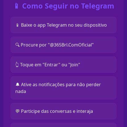
📱 Como Seguir no Telegram
📱 Baixe o app Telegram no seu dispositivo
🔍 Procure por "@365Brl.ComOficial"
👆 Toque em "Entrar" ou "Join"
🔔 Ative as notificações para não perder
nada
💬 Participe das conversas e interaja