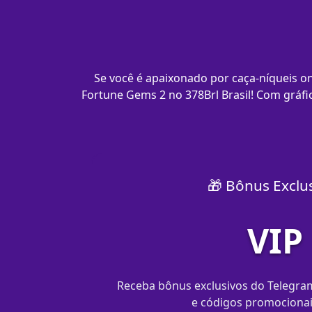
Se você é apaixonado por caça-níqueis on
Fortune Gems 2 no 378Brl Brasil! Com gráfi
🎁 Bônus Exclu
VIP
Receba bônus exclusivos do Telegra
e códigos promocionai