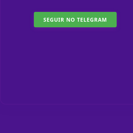
SEGUIR NO TELEGRAM