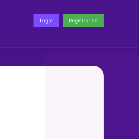
Login
Registrar-se