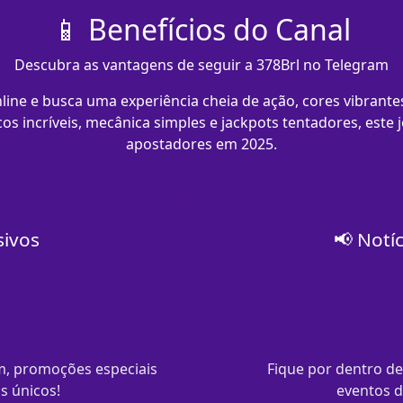
📱 Benefícios do Canal
Descubra as vantagens de seguir a 378Brl no Telegram
line e busca uma experiência cheia de ação, cores vibrante
cos incríveis, mecânica simples e jackpots tentadores, est
apostadores em 2025.
sivos
📢 Notí
m, promoções especiais
Fique por dentro d
s únicos!
eventos d