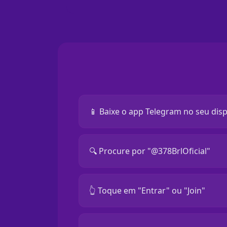
📱 Baixe o app Telegram no seu disp
🔍 Procure por "@378BrlOficial"
👆 Toque em "Entrar" ou "Join"