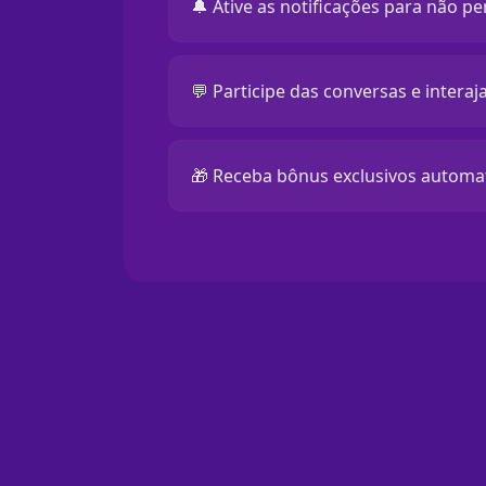
🔔 Ative as notificações para não p
💬 Participe das conversas e interaj
🎁 Receba bônus exclusivos autom