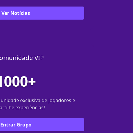
Ver Notícias
Comunidade VIP
1000+
unidade exclusiva de jogadores e
rtilhe experiências!
Entrar Grupo