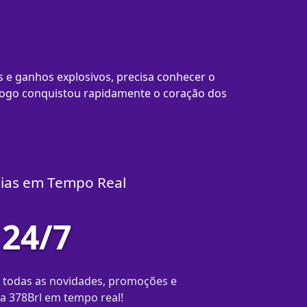
s e ganhos explosivos, precisa conhecer o
e jogo conquistou rapidamente o coração dos
cias em Tempo Real
24/7
e todas as novidades, promoções e
a 378Brl em tempo real!