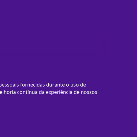
pessoais fornecidas durante o uso de
elhoria contínua da experiência de nossos