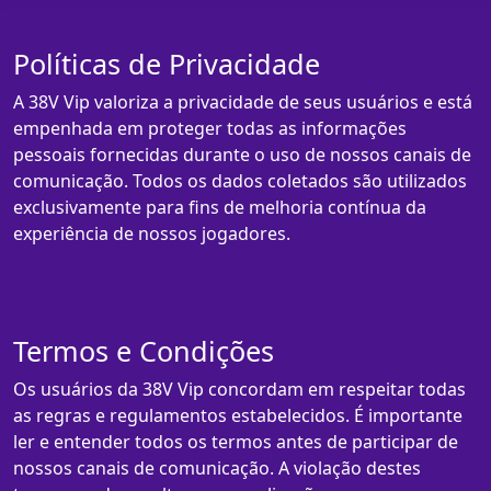
Políticas de Privacidade
A 38V Vip valoriza a privacidade de seus usuários e está
empenhada em proteger todas as informações
pessoais fornecidas durante o uso de nossos canais de
comunicação. Todos os dados coletados são utilizados
exclusivamente para fins de melhoria contínua da
experiência de nossos jogadores.
Termos e Condições
Os usuários da 38V Vip concordam em respeitar todas
as regras e regulamentos estabelecidos. É importante
ler e entender todos os termos antes de participar de
nossos canais de comunicação. A violação destes