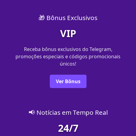
🎁 Bônus Exclusivos
VIP
Receba bônus exclusivos do Telegram,
promoções especiais e códigos promocionais
únicos!
Ver Bônus
📢 Notícias em Tempo Real
24/7