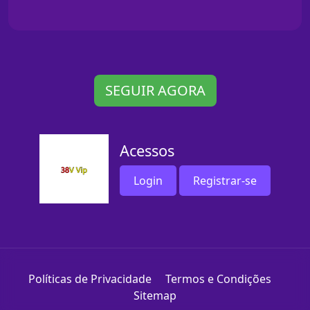
SEGUIR AGORA
Acessos
Login
Registrar-se
Políticas de Privacidade
Termos e Condições
Sitemap