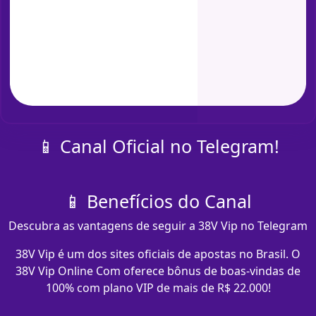
📱 Canal Oficial no Telegram!
📱 Benefícios do Canal
Descubra as vantagens de seguir a 38V Vip no Telegram
38V Vip é um dos sites oficiais de apostas no Brasil. O
38V Vip Online Com oferece bônus de boas-vindas de
100% com plano VIP de mais de R$ 22.000!