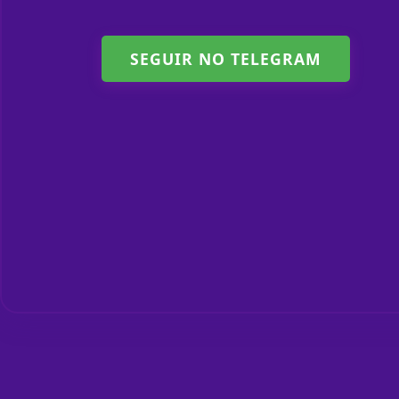
SEGUIR NO TELEGRAM