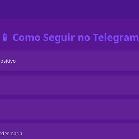
📱 Como Seguir no Telegram
ositivo
erder nada