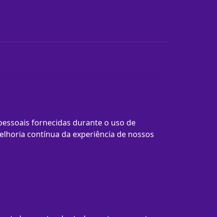
pessoais fornecidas durante o uso de
elhoria contínua da experiência de nossos