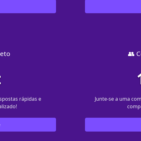
reto
👥 
t
espostas rápidas e
Junte-se a uma com
lizado!
compa
e