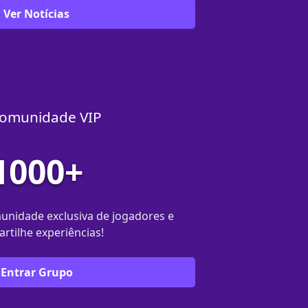
Ver Notícias
Comunidade VIP
1000+
unidade exclusiva de jogadores e
rtilhe experiências!
Entrar Grupo