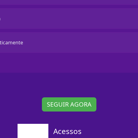
a
aticamente
SEGUIR AGORA
Acessos