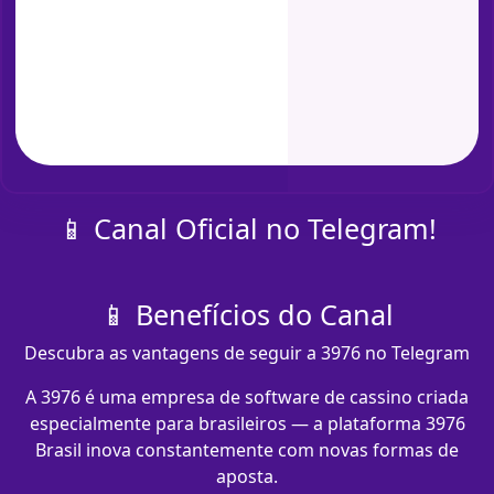
📱 Canal Oficial no Telegram!
📱 Benefícios do Canal
Descubra as vantagens de seguir a 3976 no Telegram
A 3976 é uma empresa de software de cassino criada
especialmente para brasileiros — a plataforma 3976
Brasil inova constantemente com novas formas de
aposta.