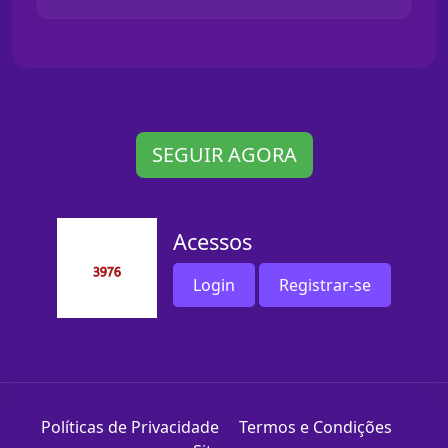
SEGUIR AGORA
Acessos
Login
Registrar-se
Políticas de Privacidade
Termos e Condições