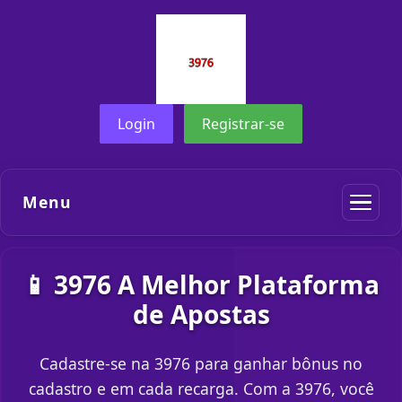
Login
Registrar-se
Menu
📱 3976 A Melhor Plataforma
de Apostas
Cadastre-se na 3976 para ganhar bônus no
cadastro e em cada recarga. Com a 3976, você