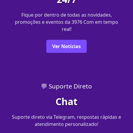
Fique por dentro de todas as novidades,
promoções e eventos da 3976 Com em tempo
real!
Ver Notícias
💬 Suporte Direto
Chat
Suporte direto via Telegram, respostas rápidas e
atendimento personalizado!