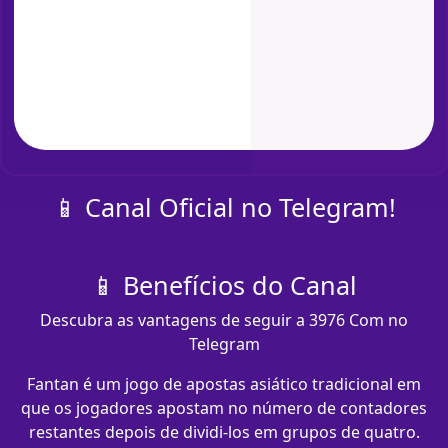
📱 Canal Oficial no Telegram!
📱 Benefícios do Canal
Descubra as vantagens de seguir a 3976 Com no
Telegram
Fantan é um jogo de apostas asiático tradicional em
que os jogadores apostam no número de contadores
restantes depois de dividi-los em grupos de quatro.