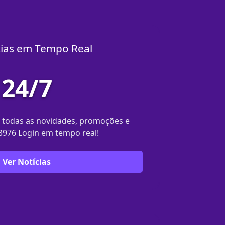
cias em Tempo Real
24/7
e todas as novidades, promoções e
3976 Login em tempo real!
Ver Notícias