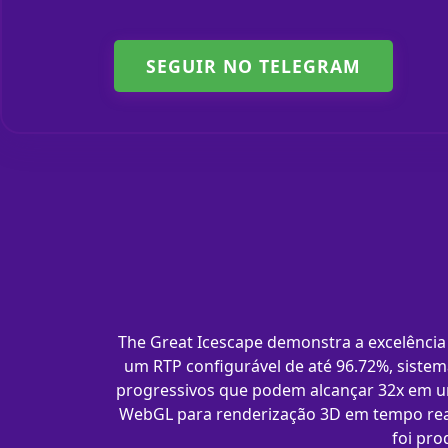
SEGUIR NO TELEGRAM
The Great Icescape demonstra a excelência v
um RTP configurável de até 96.72%, sistem
progressivos que podem alcançar 32x em uma
WebGL para renderização 3D em tempo real
foi pro