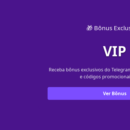
🎁 Bônus Exclu
VIP
Receba bônus exclusivos do Telegra
e códigos promocionai
Ver Bônus