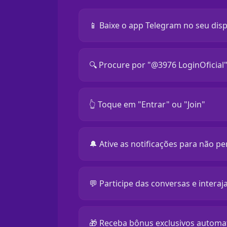
📱 Baixe o app Telegram no seu disp
🔍 Procure por "@3976 LoginOficial
👆 Toque em "Entrar" ou "Join"
🔔 Ative as notificações para não p
💬 Participe das conversas e interaj
🎁 Receba bônus exclusivos autom