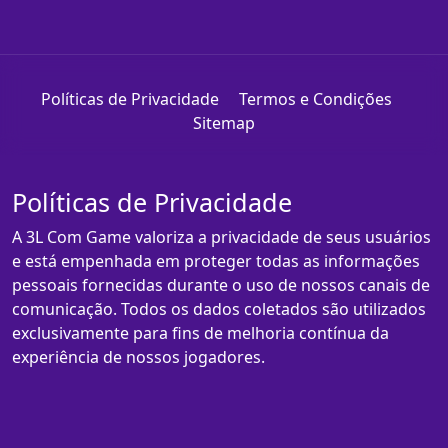
Políticas de Privacidade
Termos e Condições
Sitemap
Políticas de Privacidade
A 3L Com Game valoriza a privacidade de seus usuários
e está empenhada em proteger todas as informações
pessoais fornecidas durante o uso de nossos canais de
comunicação. Todos os dados coletados são utilizados
exclusivamente para fins de melhoria contínua da
experiência de nossos jogadores.