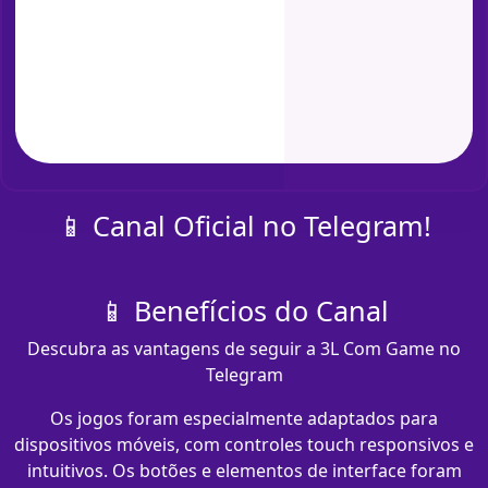
📱 Canal Oficial no Telegram!
📱 Benefícios do Canal
Descubra as vantagens de seguir a 3L Com Game no
Telegram
Os jogos foram especialmente adaptados para
dispositivos móveis, com controles touch responsivos e
intuitivos. Os botões e elementos de interface foram