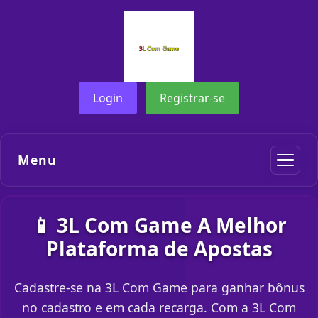
Login
Registrar-se
Menu
📱 3L Com Game A Melhor
Plataforma de Apostas
Cadastre-se na 3L Com Game para ganhar bônus
no cadastro e em cada recarga. Com a 3L Com