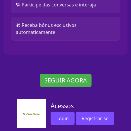
💬 Participe das conversas e interaja
🎁 Receba bônus exclusivos
automaticamente
SEGUIR AGORA
Acessos
Login
Registrar-se