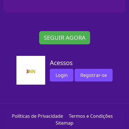
SEGUIR AGORA
Acessos
Login
Registrar-se
Políticas de Privacidade
Termos e Condições
Sitemap