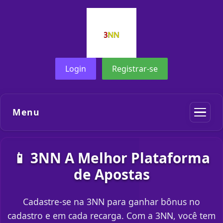
Login
Registrar-se
Menu
📱 3NN A Melhor Plataforma
de Apostas
Cadastre-se na 3NN para ganhar bônus no
cadastro e em cada recarga. Com a 3NN, você tem