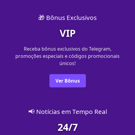
🎁 Bônus Exclusivos
VIP
Receba bônus exclusivos do Telegram,
promoções especiais e códigos promocionais
únicos!
Ver Bônus
📢 Notícias em Tempo Real
24/7