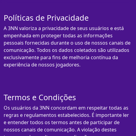
Políticas de Privacidade
A 3NN valoriza a privacidade de seus usuários e está
empenhada em proteger todas as informações
pessoais fornecidas durante o uso de nossos canais de
comunicação. Todos os dados coletados são utilizados
exclusivamente para fins de melhoria contínua da
experiência de nossos jogadores.
Termos e Condições
Os usuários da 3NN concordam em respeitar todas as
regras e regulamentos estabelecidos. É importante ler
e entender todos os termos antes de participar de
nossos canais de comunicação. A violação destes