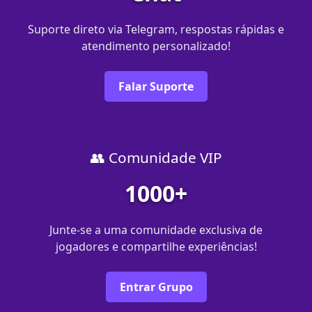
Suporte direto via Telegram, respostas rápidas e
atendimento personalizado!
Falar Suporte
👥 Comunidade VIP
1000+
Junte-se a uma comunidade exclusiva de
jogadores e compartilhe experiências!
Entrar Grupo