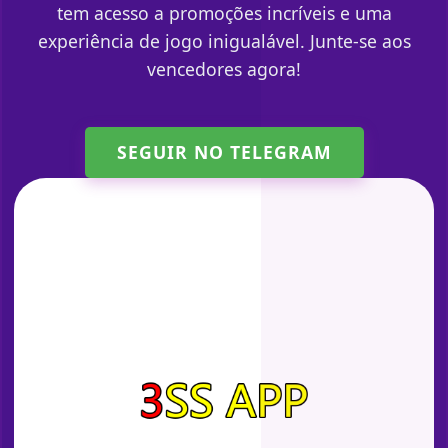
tem acesso a promoções incríveis e uma
experiência de jogo inigualável. Junte-se aos
vencedores agora!
SEGUIR NO TELEGRAM