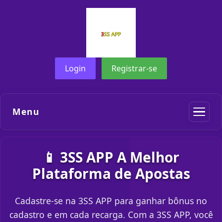
Login
Registrar-se
Menu
📱 3SS APP A Melhor
Plataforma de Apostas
Cadastre-se na 3SS APP para ganhar bônus no
cadastro e em cada recarga. Com a 3SS APP, você