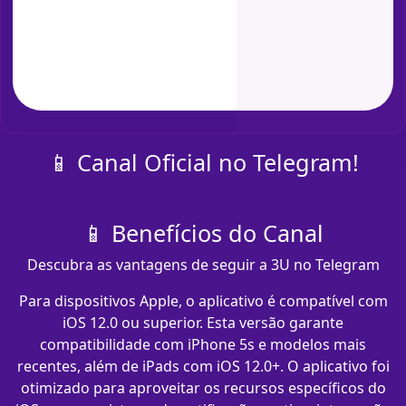
📱 Canal Oficial no Telegram!
📱 Benefícios do Canal
Descubra as vantagens de seguir a 3U no Telegram
Para dispositivos Apple, o aplicativo é compatível com
iOS 12.0 ou superior. Esta versão garante
compatibilidade com iPhone 5s e modelos mais
recentes, além de iPads com iOS 12.0+. O aplicativo foi
otimizado para aproveitar os recursos específicos do