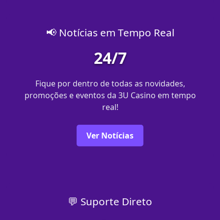
📢 Notícias em Tempo Real
24/7
Fique por dentro de todas as novidades,
promoções e eventos da 3U Casino em tempo
real!
Ver Notícias
💬 Suporte Direto