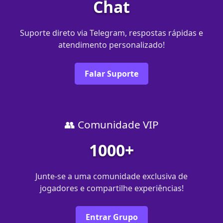
Chat
Suporte direto via Telegram, respostas rápidas e
atendimento personalizado!
Falar Suporte
👥 Comunidade VIP
1000+
Junte-se a uma comunidade exclusiva de
jogadores e compartilhe experiências!
Entrar Grupo