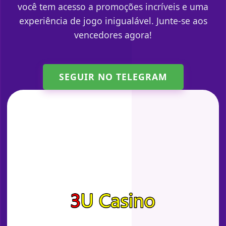
você tem acesso a promoções incríveis e uma
experiência de jogo inigualável. Junte-se aos
vencedores agora!
SEGUIR NO TELEGRAM