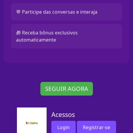
💬 Participe das conversas e interaja
🎁 Receba bônus exclusivos
automaticamente
SEGUIR AGORA
Acessos
Login
Registrar-se