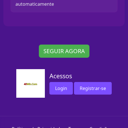
automaticamente
SEGUIR AGORA
Acessos
Login
Registrar-se