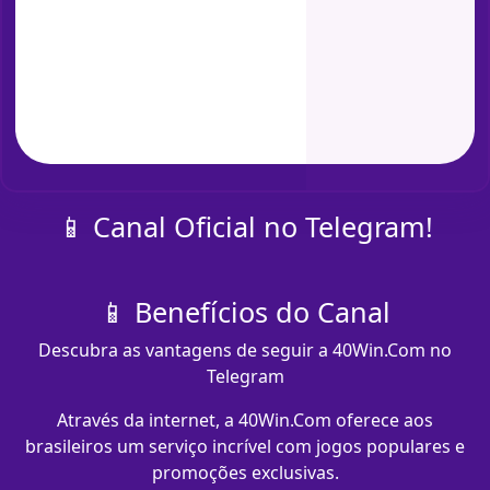
📱 Canal Oficial no Telegram!
📱 Benefícios do Canal
Descubra as vantagens de seguir a 40Win.Com no
Telegram
Através da internet, a 40Win.Com oferece aos
brasileiros um serviço incrível com jogos populares e
promoções exclusivas.