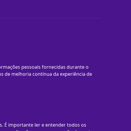
formações pessoais fornecidas durante o
ns de melhoria contínua da experiência de
. É importante ler e entender todos os