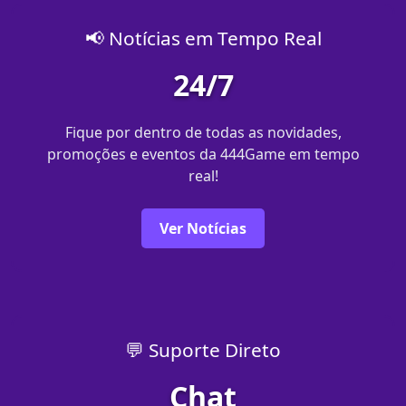
📢 Notícias em Tempo Real
24/7
Fique por dentro de todas as novidades,
promoções e eventos da 444Game em tempo
real!
Ver Notícias
💬 Suporte Direto
Chat