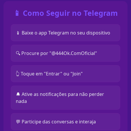
📱 Como Seguir no Telegram
📱 Baixe o app Telegram no seu dispositivo
🔍 Procure por "@444Ok.ComOficial"
👆 Toque em "Entrar" ou "Join"
🔔 Ative as notificações para não perder
nada
💬 Participe das conversas e interaja