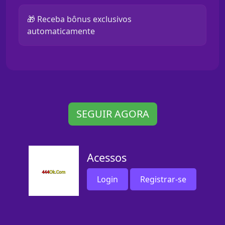
🎁 Receba bônus exclusivos
automaticamente
SEGUIR AGORA
Acessos
Login
Registrar-se