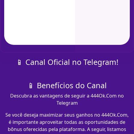
📱 Canal Oficial no Telegram!
📱 Benefícios do Canal
Descubra as vantagens de seguir a 444Ok.Com no
Telegram
Se você deseja maximizar seus ganhos no 444Ok.Com,
é importante aproveitar todas as oportunidades de
bônus oferecidas pela plataforma. A seguir, listamos