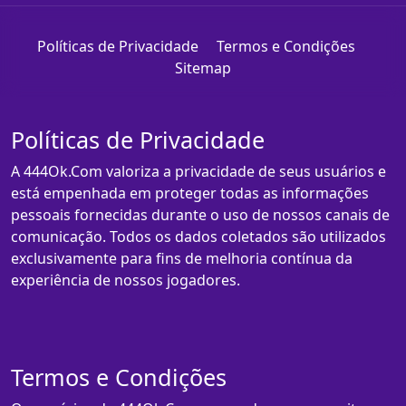
Políticas de Privacidade
Termos e Condições
Sitemap
Políticas de Privacidade
A 444Ok.Com valoriza a privacidade de seus usuários e
está empenhada em proteger todas as informações
pessoais fornecidas durante o uso de nossos canais de
comunicação. Todos os dados coletados são utilizados
exclusivamente para fins de melhoria contínua da
experiência de nossos jogadores.
Termos e Condições