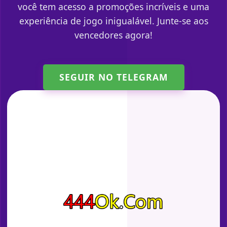
você tem acesso a promoções incríveis e uma
experiência de jogo inigualável. Junte-se aos
vencedores agora!
SEGUIR NO TELEGRAM