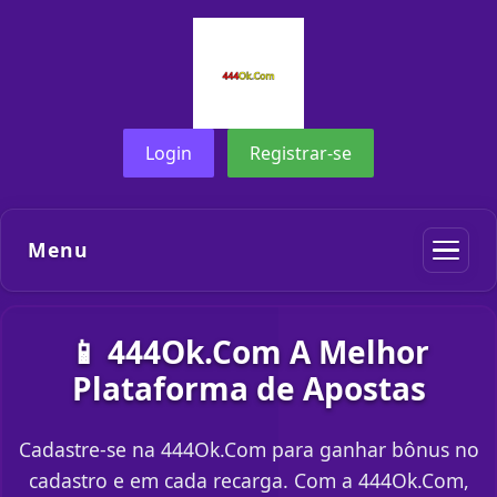
Login
Registrar-se
Menu
📱 444Ok.Com A Melhor
Plataforma de Apostas
Cadastre-se na 444Ok.Com para ganhar bônus no
cadastro e em cada recarga. Com a 444Ok.Com,