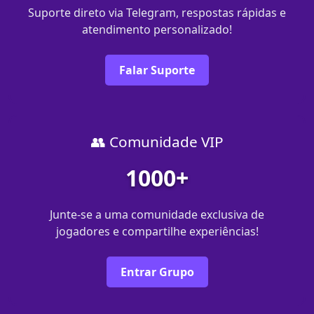
Suporte direto via Telegram, respostas rápidas e
atendimento personalizado!
Falar Suporte
👥 Comunidade VIP
1000+
Junte-se a uma comunidade exclusiva de
jogadores e compartilhe experiências!
Entrar Grupo