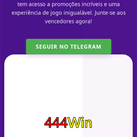
tem acesso a promoções incríveis e uma
experiência de jogo inigualável. Junte-se aos
vencedores agora!
SEGUIR NO TELEGRAM