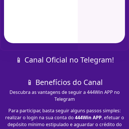
📱 Canal Oficial no Telegram!
📱 Benefícios do Canal
Descubra as vantagens de seguir a 444Win APP no
Telegram
Para participar, basta seguir alguns passos simples:
realizar o login na sua conta do
444Win APP
, efetuar o
depósito mínimo estipulado e aguardar o crédito do