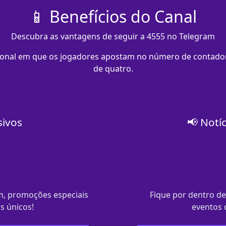
📱 Benefícios do Canal
Descubra as vantagens de seguir a 4555 no Telegram
cional em que os jogadores apostam no número de contador
de quatro.
sivos
📢 Notí
m, promoções especiais
Fique por dentro d
s únicos!
eventos 