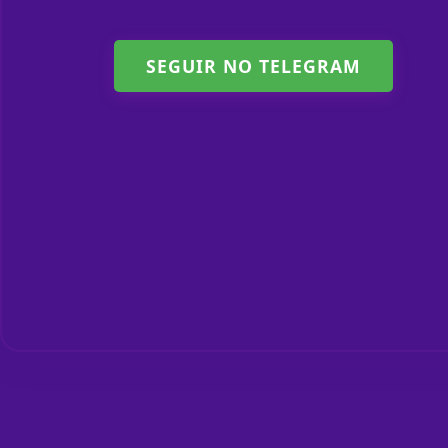
SEGUIR NO TELEGRAM