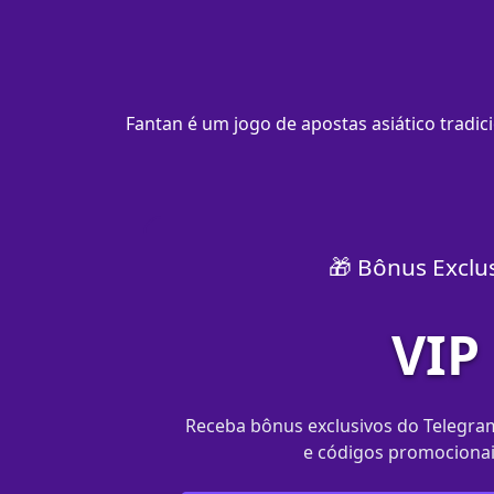
Fantan é um jogo de apostas asiático tradi
🎁 Bônus Exclu
VIP
Receba bônus exclusivos do Telegra
e códigos promocionai