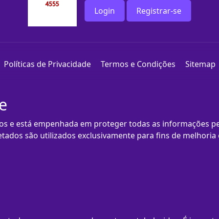
Login
Registrar-se
Políticas de Privacidade
Termos e Condições
Sitemap
de
rios e está empenhada em proteger todas as informações p
tados são utilizados exclusivamente para fins de melhoria