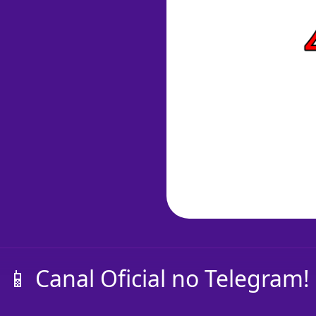
📱 Canal Oficial no Telegram!