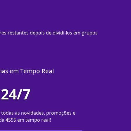
es restantes depois de dividi-los em grupos
cias em Tempo Real
24/7
e todas as novidades, promoções e
da 4555 em tempo real!