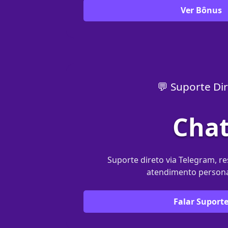
Ver Bônus
💬 Suporte Di
Cha
Suporte direto via Telegram, r
atendimento persona
Falar Suport