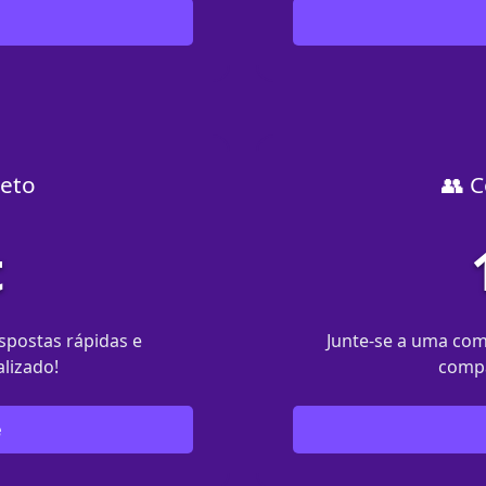
reto
👥 
t
espostas rápidas e
Junte-se a uma com
lizado!
compa
e