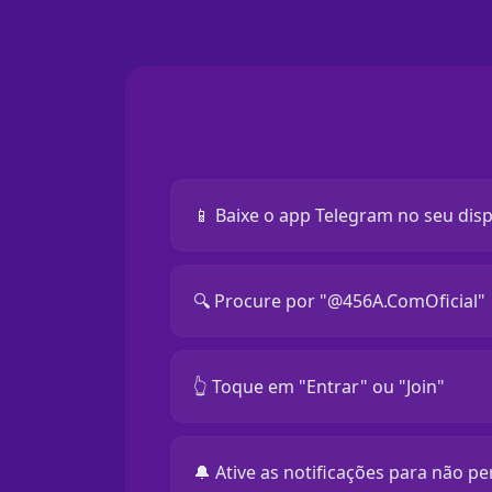
📱 Baixe o app Telegram no seu disp
🔍 Procure por "@456A.ComOficial"
👆 Toque em "Entrar" ou "Join"
🔔 Ative as notificações para não p