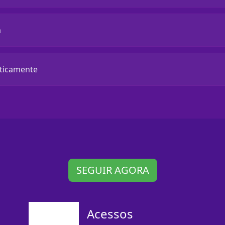
a
aticamente
SEGUIR AGORA
Acessos