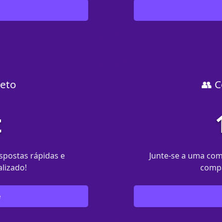
reto
👥 
t
espostas rápidas e
Junte-se a uma com
lizado!
compa
e