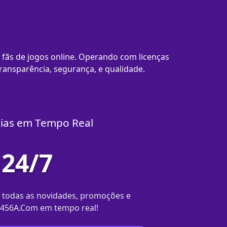
fãs de jogos online. Operando com licenças
ansparência, segurança, e qualidade.
cias em Tempo Real
24/7
e todas as novidades, promoções e
 456A.Com em tempo real!