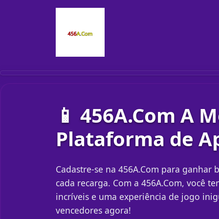
📱 456A.Com A M
Plataforma de A
Cadastre-se na 456A.Com para ganhar 
cada recarga. Com a 456A.Com, você t
incríveis e uma experiência de jogo inig
vencedores agora!