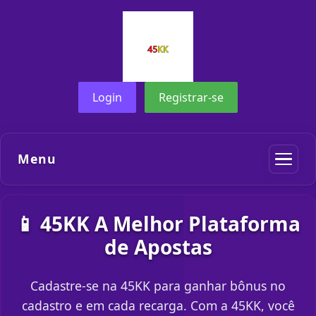
Login
Registrar-se
Menu
📱 45KK A Melhor Plataforma
de Apostas
Cadastre-se na 45KK para ganhar bônus no
cadastro e em cada recarga. Com a 45KK, você